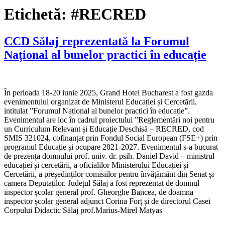
Etichetă:
#RECRED
CCD Sălaj reprezentată la Forumul
Național al bunelor practici în educație
În perioada 18-20 iunie 2025, Grand Hotel Bucharest a fost gazda
evenimentului organizat de Ministerul Educației și Cercetării,
intitulat ”Forumul Național al bunelor practici în educație”.
Evenimentul are loc în cadrul proiectului ”Reglementări noi pentru
un Curriculum Relevant și Educație Deschisă – RECRED, cod
SMIS 321024, cofinanțat prin Fondul Social European (FSE+) prin
programul Educație și ocupare 2021-2027. Evenimentul s-a bucurat
de prezența domnului prof. univ. dr. psih. Daniel David – ministrul
educației și cercetării, a oficialilor Ministerului Educației și
Cercetării, a președinților comisiilor pentru învățământ din Senat și
camera Deputaților. Județul Sălaj a fost reprezentat de domnul
inspector școlar general prof. Gheorghe Bancea, de doamna
inspector școlar general adjunct Corina Forț și de directorul Casei
Corpului Didactic Sălaj prof.Marius-Mirel Matyas