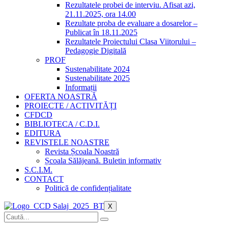
Rezultatele probei de interviu. Afisat azi,
21.11.2025, ora 14.00
Rezultate proba de evaluare a dosarelor –
Publicat în 18.11.2025
Rezultatele Proiectului Clasa Viitorului –
Pedagogie Digitală
PROF
Sustenabilitate 2024
Sustenabilitate 2025
Informații
OFERTA NOASTRĂ
PROIECTE / ACTIVITĂȚI
CFDCD
BIBLIOTECA / C.D.I.
EDITURA
REVISTELE NOASTRE
Revista Școala Noastră
Școala Sălăjeană. Buletin informativ
S.C.I.M.
CONTACT
Politică de confidențialitate
X