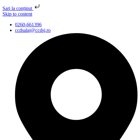
Sari la conținut
Skip to content
0260-661396
ccdsalaj@ccdsj.ro